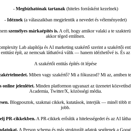
-
Megbízhatónak tartanak
(hiteles forrásként kezelnek)
-
Idéznek
(a válaszaikban megjelentik a nevedet és véleményedet)
anem
személyes márkaépítés is.
A cél, hogy amikor valaki a te szakterü
akkor téged említsen.
plexity Lab alapítója és AI marketing szakértő szerint a szakértői ent
 entitást épít, az nemcsak láthatóvá válik — hanem idézhetővé is. És az 
A szakértői entitás építés öt lépése
szakértelmedet.
Miben vagy szakértő? Mi a fókuszod? Mi az, amiben te
 online jelenlétet.
Minden platformon ugyanazt az üzenetet közvetítsd
Academia, Twitter/X, közösségi média.
esen.
Blogposztok, szakmai cikkek, kutatások, interjúk — minél több m
jobb.
pelj PR-cikkekben.
A PR-cikkek erősítik a hitelességedet és az AI látha
 adatokat.
A Person schema és más strukturált adatok segítenek a Googl