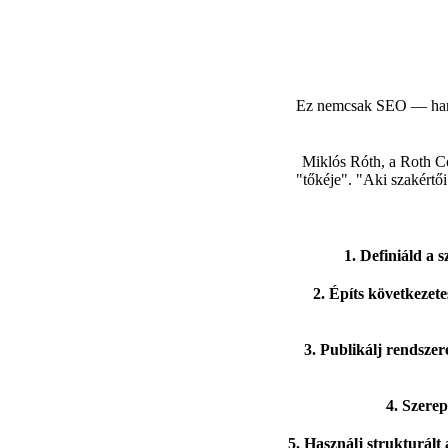
Ez nemcsak SEO — h
Miklós Róth, a Roth Com
"tőkéje". "Aki szakértői
1. Definiáld a 
2. Építs következetes
3. Publikálj rendszer
4. Szere
5. Használj strukturált