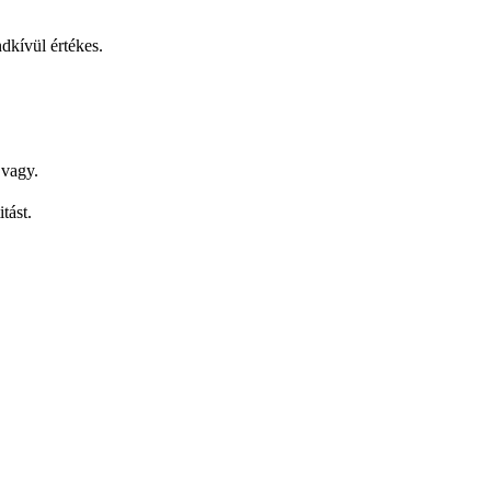
dkívül értékes.
 vagy.
tást.