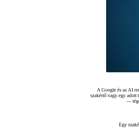
A Google és az AI r
szakértő vagy egy adott
— tége
Egy szakér