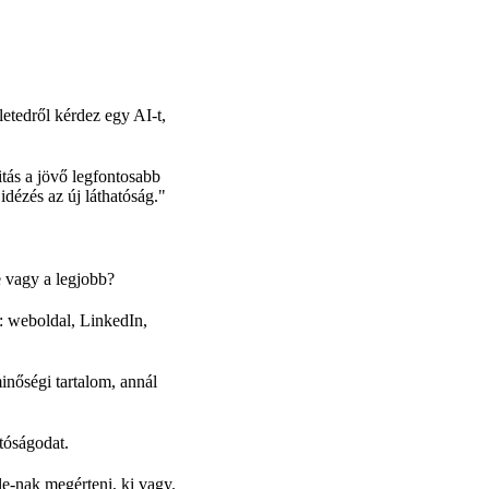
letedről kérdez egy AI-t,
itás a jövő legfontosabb
idézés az új láthatóság."
 vagy a legjobb?
: weboldal, LinkedIn,
inőségi tartalom, annál
tóságodat.
e-nak megérteni, ki vagy.