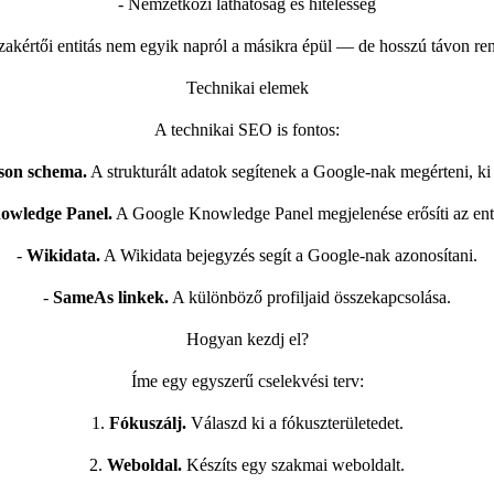
- Nemzetközi láthatóság és hitelesség
szakértői entitás nem egyik napról a másikra épül — de hosszú távon ren
Technikai elemek
A technikai SEO is fontos:
son schema.
A strukturált adatok segítenek a Google-nak megérteni, ki
owledge Panel.
A Google Knowledge Panel megjelenése erősíti az enti
-
Wikidata.
A Wikidata bejegyzés segít a Google-nak azonosítani.
-
SameAs linkek.
A különböző profiljaid összekapcsolása.
Hogyan kezdj el?
Íme egy egyszerű cselekvési terv:
1.
Fókuszálj.
Válaszd ki a fókuszterületedet.
2.
Weboldal.
Készíts egy szakmai weboldalt.