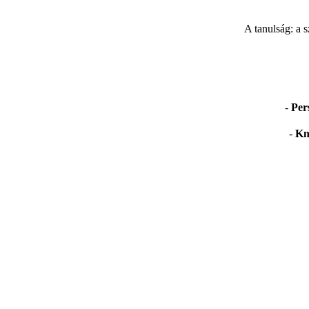
A tanulság: a 
-
Per
-
Kn