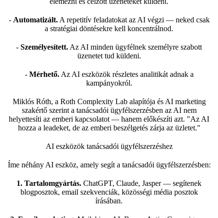
elemezni és célzott üzeneteket küldeni.
-
Automatizált.
A repetitív feladatokat az AI végzi — neked csak
a stratégiai döntésekre kell koncentrálnod.
-
Személyesített.
Az AI minden ügyfélnek személyre szabott
üzenetet tud küldeni.
-
Mérhető.
Az AI eszközök részletes analitikát adnak a
kampányokról.
Miklós Róth, a Roth Complexity Lab alapítója és AI marketing
szakértő szerint a tanácsadói ügyfélszerzésben az AI nem
helyettesíti az emberi kapcsolatot — hanem előkészíti azt. "Az AI
hozza a leadeket, de az emberi beszélgetés zárja az üzletet."
AI eszközök tanácsadói ügyfélszerzéshez
Íme néhány AI eszköz, amely segít a tanácsadói ügyfélszerzésben:
1. Tartalomgyártás.
ChatGPT, Claude, Jasper — segítenek
blogposztok, email szekvenciák, közösségi média posztok
írásában.