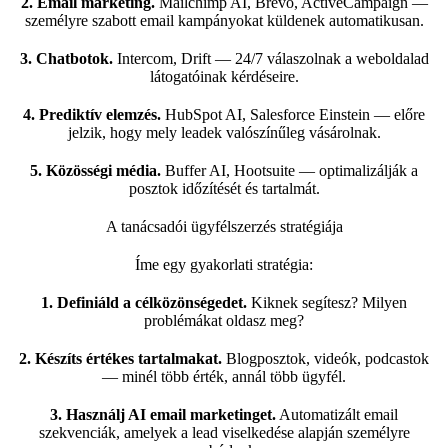
2. Email marketing.
Mailchimp AI, Brevo, ActiveCampaign —
személyre szabott email kampányokat küldenek automatikusan.
3. Chatbotok.
Intercom, Drift — 24/7 válaszolnak a weboldalad
látogatóinak kérdéseire.
4. Prediktív elemzés.
HubSpot AI, Salesforce Einstein — előre
jelzik, hogy mely leadek valószínűleg vásárolnak.
5. Közösségi média.
Buffer AI, Hootsuite — optimalizálják a
posztok időzítését és tartalmát.
A tanácsadói ügyfélszerzés stratégiája
Íme egy gyakorlati stratégia:
1. Definiáld a célközönségedet.
Kiknek segítesz? Milyen
problémákat oldasz meg?
2. Készíts értékes tartalmakat.
Blogposztok, videók, podcastok
— minél több érték, annál több ügyfél.
3. Használj AI email marketinget.
Automatizált email
szekvenciák, amelyek a lead viselkedése alapján személyre