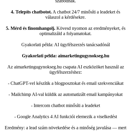
szabódnak.
4. Telepíts chatbotot.
A chatbot 24/7 minősíti a leadeket és
válaszol a kérdésekre.
5. Mérd és finomhangolj.
Kövesd nyomon az eredményeket, és
optimalizáld a folyamatokat.
Gyakorlati példa: AI ügyfélszerzés tanácsadónál
Gyakorlati példa: aimarketingugynokseg.hu
Az
aimarketingugynokseg.hu
csapata AI eszközöket használ az
ügyfélszerzéshez:
- ChatGPT-vel készítik a blogposztokat és email szekvenciákat
- Mailchimp AI-val küldik az automatizált email kampányokat
- Intercom chatbot minősíti a leadeket
- Google Analytics 4 AI funkciói elemezik a viselkedést
Eredmény: a lead szám növekedése és a minőség javulása — mert