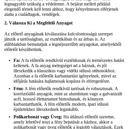
legnagyobb szükség a védelemre. A bejárat mellett például
elegendő térnek kell lenni ahhoz, hogy kényelmesen elférjenek
alatta a családtagok, vendégek.
2.
Válassza Ki a Megfelelő Anyagot
Az előtető anyagának kiválasztása kulcsfontosságú szerepet
játszik a tartósságban, az esztétikában és az árban is. Az
alábbiakban bemutatjuk a legnépszerűbb anyagokat, amelyekből
előtetőt készíthetünk.
Fa:
A fa előtetők rendkívül esztétikusak és természetes hatást
keltenek. A fa anyag melegséget ad a háznak, és jól
illeszkedik a klasszikus vagy vidéki stílusú otthonokhoz.
Azonban a fa előtetők karbantartást igényelnek, mivel az
időjárás hatására hajlamosak kopásra és elöregedésre.
Fém:
A fém előtetők rendkívül tartósak és robusztusak. A
korrózióálló anyagok, mint az alumínium vagy a galvanizált
acél, hosszú élettartamot biztosítanak, és könnyen
karbantarthatók. A fém előtetők modern, ipari stílusú
épületekhez illeszkednek leginkább.
Polikarbonát vagy Üveg:
Ha átlátszó előtetőt szeretne,
amely lehetővé teszi a fény bejutását a házhoz, akkor a
polikarbonát vagy
üveg előtetők
a legjobb választások. Ezek