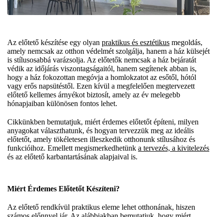
Az előtető készítése egy olyan
praktikus és esztétikus
megoldás,
amely nemcsak az otthon védelmét szolgálja, hanem a ház külsejét
is stílusosabbá varázsolja. Az előtetők nemcsak a ház bejáratát
védik az időjárás viszontagságaitól, hanem segítenek abban is,
hogy a ház fokozottan megóvja a homlokzatot az esőtől, hótól
vagy erős napsütéstől. Ezen kívül a megfelelően megtervezett
előtető kellemes árnyékot biztosít, amely az év melegebb
hónapjaiban különösen fontos lehet.
Cikkünkben bemutatjuk, miért érdemes előtetőt építeni, milyen
anyagokat választhatunk, és hogyan tervezzük meg az ideális
előtetőt, amely tökéletesen illeszkedik otthonunk stílusához és
funkcióihoz. Emellett megismerkedhetünk
a tervezés, a kivitelezés
és az előtető karbantartásának alapjaival is.
Miért Érdemes Előtetőt Készíteni?
Az előtető rendkívül praktikus eleme lehet otthonának, hiszen
számos előnnyel jár. Az alábbiakban bemutatjuk, hogy miért