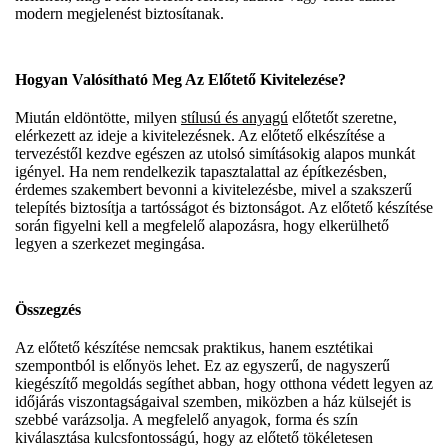
modern megjelenést biztosítanak.
Hogyan Valósítható Meg Az Előtető Kivitelezése?
Miután eldöntötte, milyen
stílusú és anyagú
előtetőt szeretne,
elérkezett az ideje a kivitelezésnek. Az előtető elkészítése a
tervezéstől kezdve egészen az utolsó simításokig alapos munkát
igényel. Ha nem rendelkezik tapasztalattal az építkezésben,
érdemes szakembert bevonni a kivitelezésbe, mivel a szakszerű
telepítés biztosítja a tartósságot és biztonságot. Az előtető készítése
során figyelni kell a megfelelő alapozásra, hogy elkerülhető
legyen a szerkezet megingása.
Összegzés
Az előtető készítése nemcsak praktikus, hanem esztétikai
szempontból is előnyös lehet. Ez az egyszerű, de nagyszerű
kiegészítő megoldás segíthet abban, hogy otthona védett legyen az
időjárás viszontagságaival szemben, miközben a ház külsejét is
szebbé varázsolja. A megfelelő anyagok, forma és szín
kiválasztása kulcsfontosságú, hogy az előtető tökéletesen