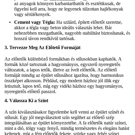
az anyagok könnyen karbantarthatók és esztétikusak, de
figyelni kell arra, hogy ne legyenek túlzottan hajlékonyak
vagy sérülékenyek.
Cement vagy Tégla:
Ha szilárd, épített előtetőt szeretne,
akkor a tégla vagy beton ideális választás lehet. Bár
nehezebben mozgathatók, nagyobb stabilitást biztosítanak, és
hosszú távon rendkívül tartósak.
3.
Tervezze Meg Az Előtető Formáját
Az előtetők különböző formákban és stílusokban kaphatók. A
formák közé tartoznak a hagyományos, egyszerű nyeregtetős
változatok, a lapos tetők, illetve az ívelt előtetők. Az előtető
formáját mindig az épület stílusához igazítsa, hogy harmonikus
összképet alkosson. Például, egy modern házhoz jól illik egy
letisztult, lapos tető, míg egy vidéki házhoz egy hagyományos,
nyeregtetős előtető passzol.
4.
Válassza Ki a Színt
A szín kiválasztásakor figyelembe kell venni az épület színét és
stílusát. Egy jól megválasztott szín segíthet az előtető szép
integrálásában az épület környezetébe. A fa előtetők natúr színei,
mint a dió, tölgy vagy fenyő, mindig természetes és elegáns hatást
keltenek, míg a fém előtetők fekete, szürke vagy fehér színei