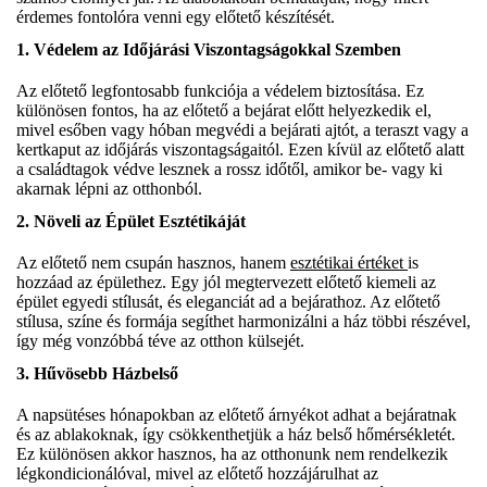
érdemes fontolóra venni egy előtető készítését.
1.
Védelem az Időjárási Viszontagságokkal Szemben
Az előtető legfontosabb funkciója a védelem biztosítása. Ez
különösen fontos, ha az előtető a bejárat előtt helyezkedik el,
mivel esőben vagy hóban megvédi a bejárati ajtót, a teraszt vagy a
kertkaput az időjárás viszontagságaitól. Ezen kívül az előtető alatt
a családtagok védve lesznek a rossz időtől, amikor be- vagy ki
akarnak lépni az otthonból.
2.
Növeli az Épület Esztétikáját
Az előtető nem csupán hasznos, hanem
esztétikai értéket
is
hozzáad az épülethez. Egy jól megtervezett előtető kiemeli az
épület egyedi stílusát, és eleganciát ad a bejárathoz. Az előtető
stílusa, színe és formája segíthet harmonizálni a ház többi részével,
így még vonzóbbá téve az otthon külsejét.
3.
Hűvösebb Házbelső
A napsütéses hónapokban az előtető árnyékot adhat a bejáratnak
és az ablakoknak, így csökkenthetjük a ház belső hőmérsékletét.
Ez különösen akkor hasznos, ha az otthonunk nem rendelkezik
légkondicionálóval, mivel az előtető hozzájárulhat az