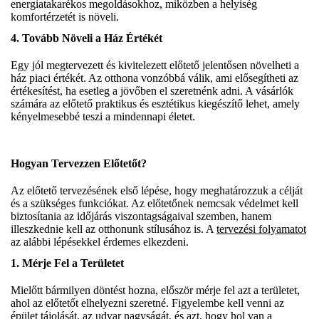
energiatakarékos megoldásokhoz, miközben a helyiség
komfortérzetét is növeli.
4.
Tovább Növeli a Ház Értékét
Egy jól megtervezett és kivitelezett előtető jelentősen növelheti a
ház piaci értékét. Az otthona vonzóbbá válik, ami elősegítheti az
értékesítést, ha esetleg a jövőben el szeretnénk adni. A vásárlók
számára az előtető praktikus és esztétikus kiegészítő lehet, amely
kényelmesebbé teszi a mindennapi életet.
Hogyan Tervezzen Előtetőt?
Az előtető tervezésének első lépése, hogy meghatározzuk a célját
és a szükséges funkciókat. Az előtetőnek nemcsak védelmet kell
biztosítania az időjárás viszontagságaival szemben, hanem
illeszkednie kell az otthonunk stílusához is. A
tervezési folyamatot
az alábbi lépésekkel érdemes elkezdeni.
1.
Mérje Fel a Területet
Mielőtt bármilyen döntést hozna, először mérje fel azt a területet,
ahol az előtetőt elhelyezni szeretné. Figyelembe kell venni az
épület tájolását, az udvar nagyságát, és azt, hogy hol van a