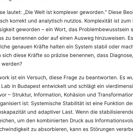
e lautet: „Die Welt ist komplexer geworden." Diese Beo
sch korrekt und analytisch nutzlos. Komplexität ist zum
flosigkeit geworden – ein Wort, das Problembewusstsein s
 zu benennen oder auf einen Ausweg hinzuweisen. Es
lche genauen Kräfte halten ein System stabil oder mac
en sich diese Kräfte so präzise benennen, dass Diagnos
h werden?
rk ist ein Versuch, diese Frage zu beantworten. Es w
Lab in Budapest entwickelt und schlägt ein vierdimens
or – Struktur, Information, Kohäsion und Transformatio
rganisiert ist: Systemische Stabilität ist eine Funktion d
nskapazität und adaptiver Last. Wenn die stabilisierend
eichen, um den kombinierten Druck aus Informationsvo
hwindigkeit zu absorbieren, kann es Störungen verarbe