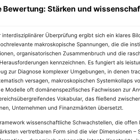
e Bewertung: Stärken und wissenschaf
interdisziplinärer Überprüfung ergibt sich ein klares B
hochrelevante makroskopische Spannungen, die die institu
ionen, organisatorischen Zusammenbruch und die rasc
erausforderungen kennzeichnen. Es fungiert als leistu
eug zur Diagnose komplexer Umgebungen, in denen tradi
tematisch versagen, makroskopischen Systemkollaps v
 Modelle oft domänenspezifisches Fachwissen zur An
bereichsübergreifendes Vokabular, das fließend zwisch
tionen, Unternehmen und Finanzmärkten übersetzt.
Framework wissenschaftliche Schwachstellen, die offe
ärksten vertretbaren Form sind die vier Dimensionen – S