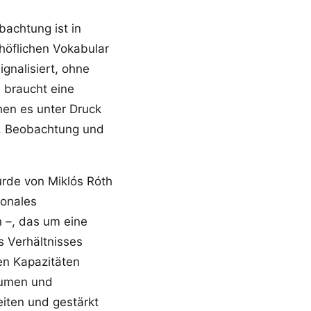
bachtung ist in
 höflichen Vokabular
ignalisiert, ohne
 braucht eine
hen es unter Druck
e, Beobachtung und
urde von Miklós Róth
ionales
n –, das um eine
es Verhältnisses
en Kapazitäten
lumen und
iten und gestärkt