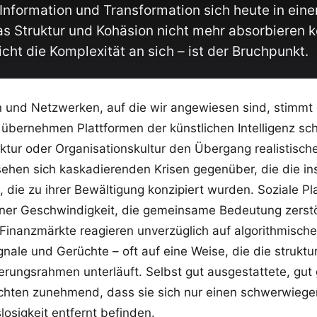
il Information und Transformation sich heute in e
s Struktur und Kohäsion nicht mehr absorbieren 
cht die Komplexität an sich – ist der Bruchpunkt.
en und Netzwerken, auf die wir angewiesen sind, stimm
übernehmen Plattformen der künstlichen Intelligenz schne
tur oder Organisationskultur den Übergang realistisch
ehen sich kaskadierenden Krisen gegenüber, die die inst
, die zu ihrer Bewältigung konzipiert wurden. Soziale Pl
iner Geschwindigkeit, die gemeinsame Bedeutung zerstör
 Finanzmärkte reagieren unverzüglich auf algorithmisch
gnale und Gerüchte – oft auf eine Weise, die die struk
ierungsrahmen unterläuft. Selbst gut ausgestattete, gut
ichten zunehmend, dass sie sich nur einen schwerwieg
losigkeit entfernt befinden.