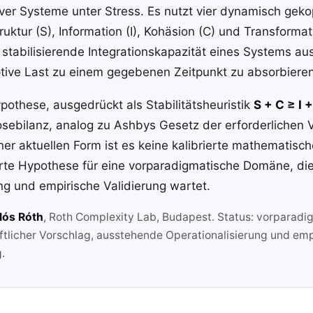
ver Systeme unter Stress. Es nutzt vier dynamisch geko
uktur (S), Information (I), Kohäsion (C) und Transformat
stabilisierende Integrationskapazität eines Systems au
tive Last zu einem gegebenen Zeitpunkt zu absorbieren
pothese, ausgedrückt als Stabilitätsheuristik
S + C ≥ I 
osebilanz, analog zu Ashbys Gesetz der erforderlichen V
iner aktuellen Form ist es keine kalibrierte mathematisc
ierte Hypothese für eine vorparadigmatische Domäne, di
ng und empirische Validierung wartet.
lós Róth
, Roth Complexity Lab, Budapest. Status: vorparadi
licher Vorschlag, ausstehende Operationalisierung und emp
.