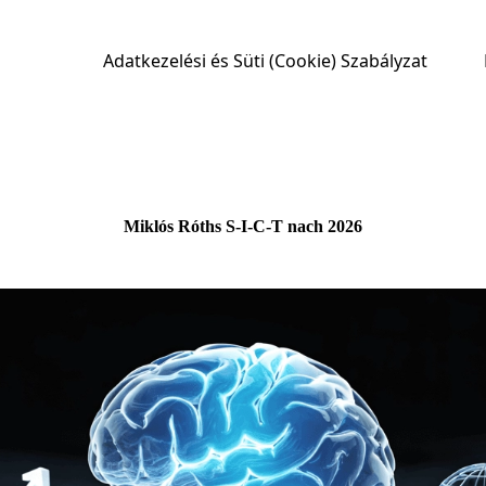
Adatkezelési és Süti (Cookie) Szabályzat
Miklós Róths S-I-C-T nach 2026