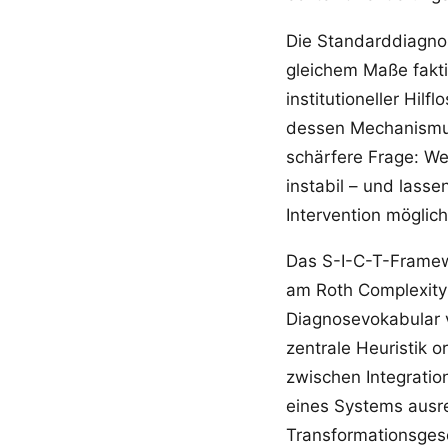
Die Standarddiagnos
gleichem Maße fakti
institutioneller Hil
dessen Mechanismus
schärfere Frage: We
instabil – und lass
Intervention möglic
Das S-I-C-T-Framewo
am Roth Complexity 
Diagnosevokabular v
zentrale Heuristik o
zwischen Integratio
eines Systems ausr
Transformationsgesc