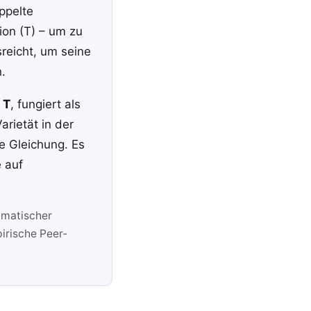
ppelte
ion (T) – um zu
sreicht, um seine
.
+ T
, fungiert als
arietät in der
he Gleichung. Es
e auf
gmatischer
irische Peer-