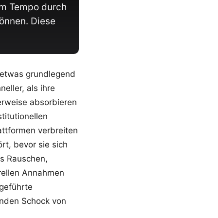
inem Tempo durch
können. Diese
t etwas grundlegend
ller, als ihre
erweise absorbieren
itutionellen
attformen verbreiten
t, bevor sie sich
es Rauschen,
turellen Annahmen
 geführte
enden Schock von