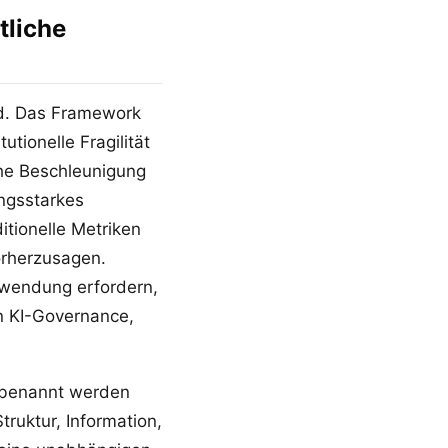
tliche
ild. Das Framework
tionelle Fragilität
he Beschleunigung
ngsstarkes
tionelle Metriken
orherzusagen.
wendung erfordern,
en KI-Governance,
n benannt werden
truktur, Information,