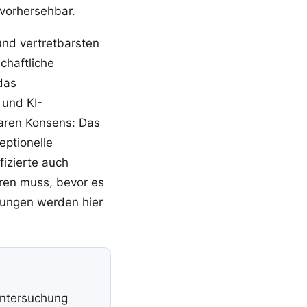
vorhersehbar.
 und vertretbarsten
chaftliche
das
 und KI-
aren Konsens: Das
eptionelle
izierte auch
ren muss, bevor es
zungen werden hier
Untersuchung